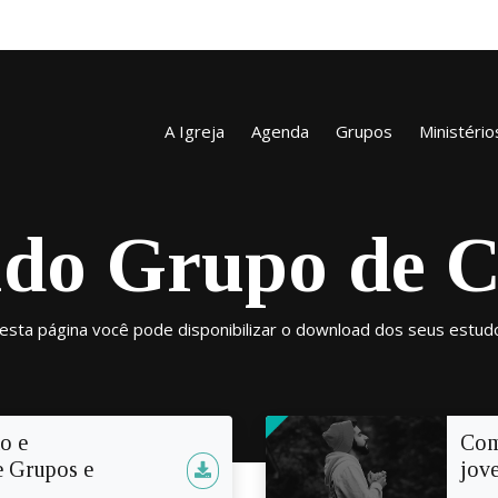
A Igreja
Agenda
Grupos
Ministério
do Grupo de 
esta página você pode disponibilizar o download dos seus estud
o e
Com
e Grupos e
jov