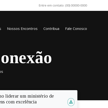
Entre em contato:
(00) 00000-0000
s
Nossos Encontros
Contribua
Fale Conosco
Conexão
os
o liderar um ministério de
ens com excelência