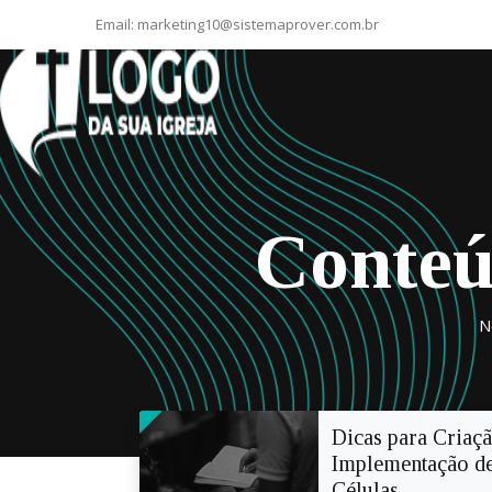
Email:
marketing10@sistemaprover.com.br
Conteú
N
Dicas para Criaçã
Implementação d
Células