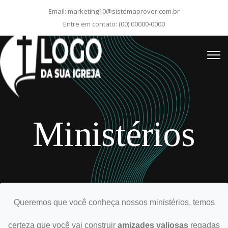
Email:
marketing10@sistemaprover.com.br
Entre em contato:
(00) 00000-0000
Ministérios
Queremos que você conheça nossos ministérios, temos
certeza que você vai construir
amizades valiosas
regadas