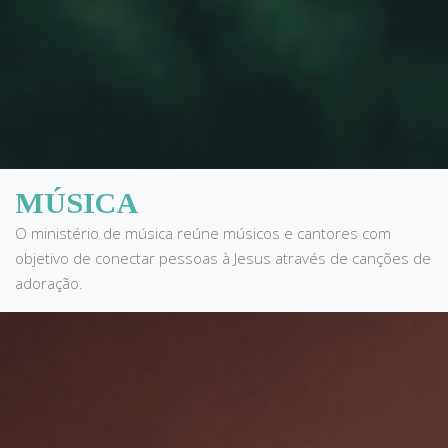
MÚSICA
O ministério de música reúne músicos e cantores com
objetivo de conectar pessoas à Jesus através de canções de
adoração.